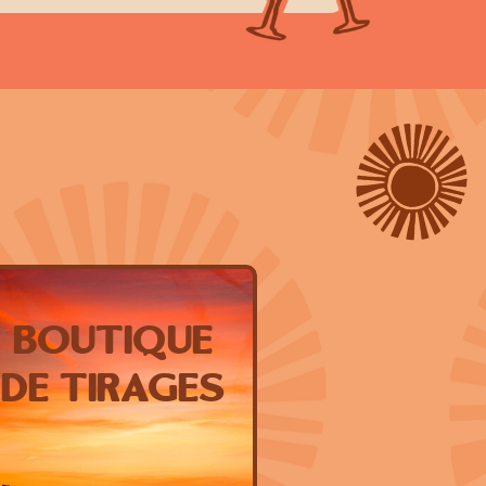
Boutique
de tirages