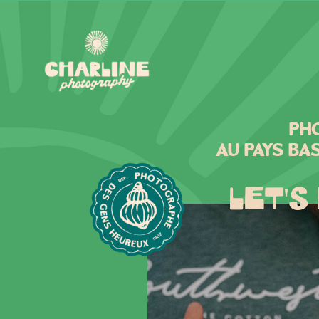
Ph
au pays ba
LET'S