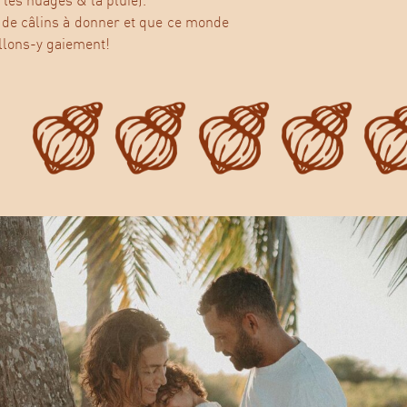
les nuages & la pluie).
p de câlins à donner et que ce monde
llons-y gaiement!