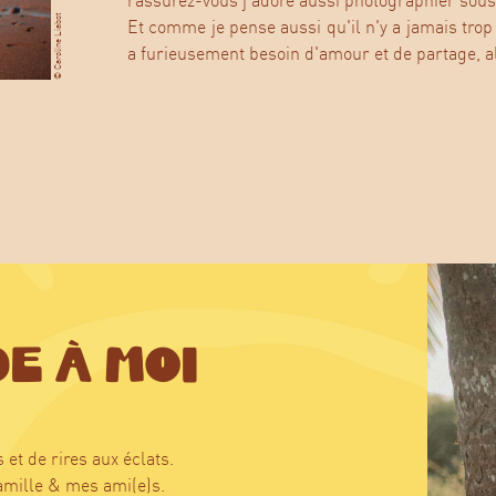
rassurez-vous j'adore aussi photographier sous 
© Caroline Liabot
Et comme je pense aussi qu'il n'y a jamais tro
a furieusement besoin d'amour et de partage, a
E À MOI
t de rires aux éclats.
famille & mes ami(e)s.