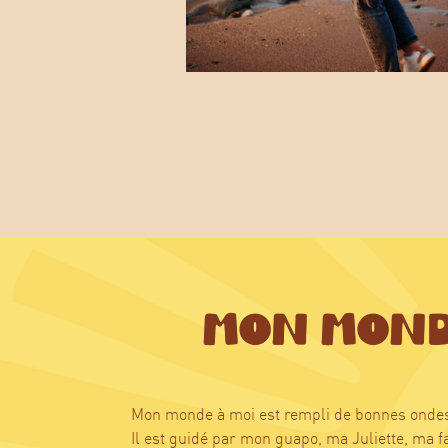
MON MOND
Mon monde à moi est rempli de bonnes ondes e
Il est guidé par mon guapo, ma Juliette, ma 