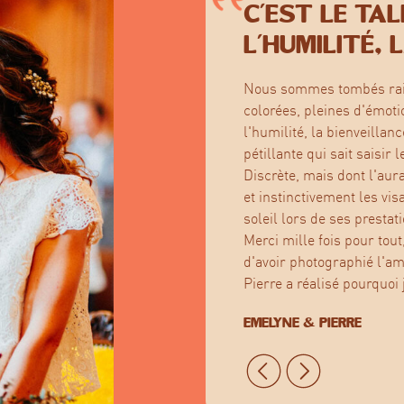
c'est le tal
l'humilité, 
Nous sommes tombés raide
colorées, pleines d'émotion
l'humilité, la bienveillan
pétillante qui sait saisir l
Discrète, mais dont l'aur
et instinctivement les vis
soleil lors de ses prestatio
Merci mille fois pour tout
d'avoir photographié l'am
Pierre a réalisé pourquoi 
Emelyne & Pierre