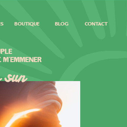
es
Boutique
Blog
Contact
ple
z m'emmener
e sun