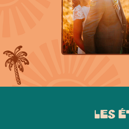
LES É