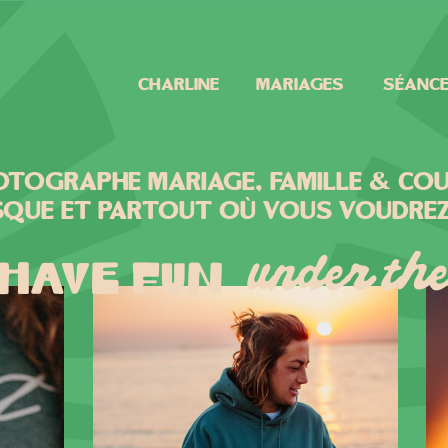
Charline
Mariages
Séanc
otographe mariage, famille & cou
sque et partout où vous voudre
under th
 HAVE FUN